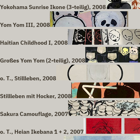
Yokohama Sunrise Ikone (3-teilig), 2008
Yom Yom III, 2008
Haitian Childhood I, 2008
Großes Yom Yom (2-teilig), 2008
o. T., Stillleben, 2008
Stillleben mit Hocker, 2008
Sakura Camouflage, 2007
o. T., Heian Ikebana 1 + 2, 2007