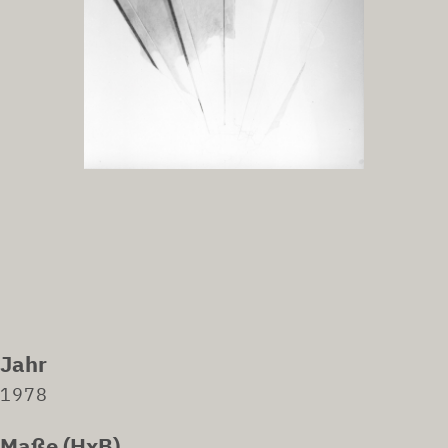
Jahr
1978
Maße (HxB)