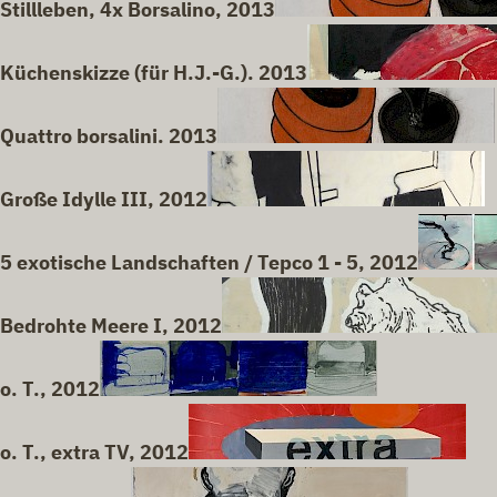
Stillleben, 4x Borsalino, 2013
Küchenskizze (für H.J.-G.). 2013
Quattro borsalini. 2013
Große Idylle III, 2012
5 exotische Landschaften / Tepco 1 - 5, 2012
Bedrohte Meere I, 2012
o. T., 2012
o. T., extra TV, 2012