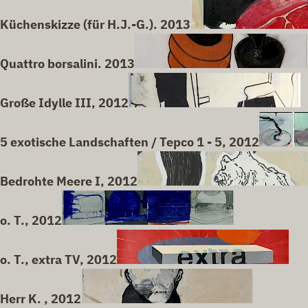
Küchenskizze (für H.J.-G.). 2013
Quattro borsalini. 2013
Große Idylle III, 2012
5 exotische Landschaften / Tepco 1 - 5, 2012
Bedrohte Meere I, 2012
o. T., 2012
o. T., extra TV, 2012
Herr K. , 2012