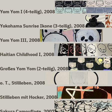
Yom Yom I (4-teilig), 2008
Yokohama Sunrise Ikone (3-teilig), 2008
Yom Yom III, 2008
Haitian Childhood I, 2008
Großes Yom Yom (2-teilig), 2008
o. T., Stillleben, 2008
Stillleben mit Hocker, 2008
Sakura Camouflage, 2007