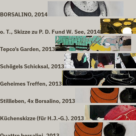
BORSALINO, 2014
o. T., Skizze zu P. D. Fund W. See, 2014
Tepco’s Garden, 2013
Schögels Schicksal, 2013
Geheimes Treffen, 2013
Stillleben, 4x Borsalino, 2013
Küchenskizze (für H.J.-G.). 2013
Quattro borsalini. 2013