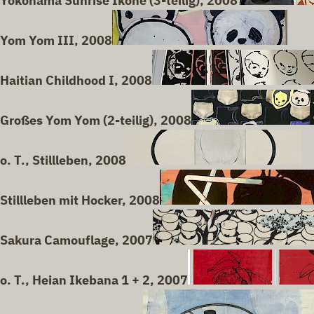
Yokohama Sunrise Ikone (3-teilig), 2008
Yom Yom III, 2008
Haitian Childhood I, 2008
Großes Yom Yom (2-teilig), 2008
o. T., Stillleben, 2008
Stillleben mit Hocker, 2008
Sakura Camouflage, 2007
o. T., Heian Ikebana 1 + 2, 2007