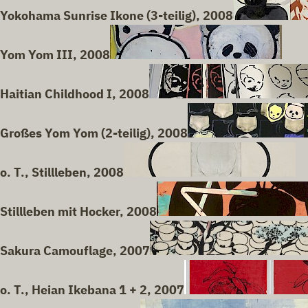
Yokohama Sunrise Ikone (3-teilig), 2008
Yom Yom III, 2008
Haitian Childhood I, 2008
Großes Yom Yom (2-teilig), 2008
o. T., Stillleben, 2008
Stillleben mit Hocker, 2008
Sakura Camouflage, 2007
o. T., Heian Ikebana 1 + 2, 2007